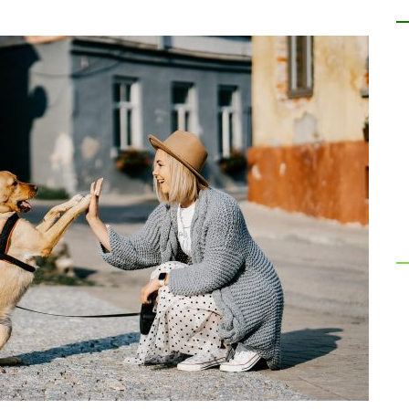
מערכת הביטחון מסתירה את המוסד שאחראי
ניסויי
ל-97% מהניסויים.
כולל כב