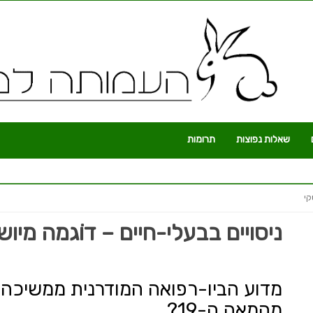
שאלות נפוצות
תרומות
קי
ניסויים בבעלי-חיים – דוֹגמה מיו
מדוע הביו-רפואה המודרנית ממשיכ
מהמאה ה-19?