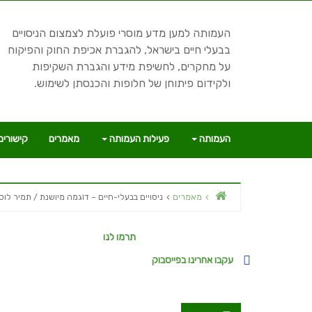
Skip to content
העמותה למען מדע מוסרי פועלת לצמצום הניסויים
בבעלי חיים בישראל, להגברת אכיפת החוק והפיקוח
על מחקרים, לחשיפת מידע והגברת השקיפות
ולקידום פיתוחן של חלופות והכנסתן לשימוש.
העמותה
פעילות העמותה
מאמרים
קישורים
Home
מאמרים
ניסויים בבעלי-חיים – דוֹגמה מיושנת / תמיר לוס
Secondary Sidebar
תרמו לנו
עקבו אחרינו בפייסבוק